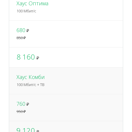
Хаус Оптима
100 Мбит/с
680
₽
850 ₽
8 160
₽
Хаус Комби
100 Мбит/с + ТВ
760
₽
950 ₽
9 120
₽