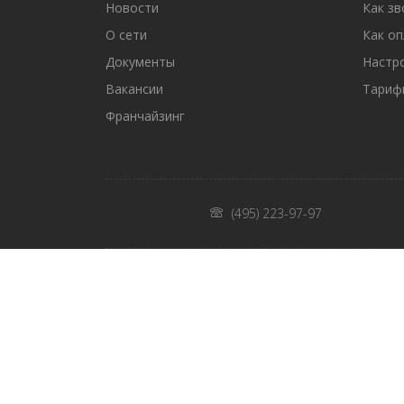
Новости
Как зв
О сети
Как о
Документы
Настр
Вакансии
Тариф
Франчайзинг
(495) 223-97-97