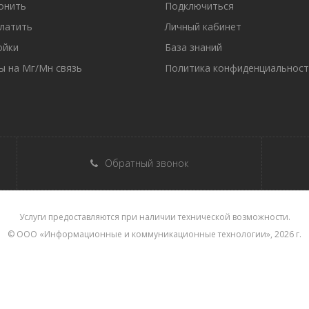
онить
Подключиться
платить
Личный кабинет
ойки
База знаний
ы на Мг/Мн связь
Политика конфиденциальност
Обратный звонок
Услуги предоставляются при наличии технической возможности.
© ООО «Информационные и коммуникационные технологии», 2026 г.