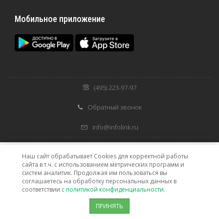
Мобильное приложение
(495) 223-97-97
Обратный звонок
info@infolink.ru
Наш сайт обрабатывает Cookies для корректной работы
сайта в т.ч. с использованием метрических программ и
Услуги предоставляются при наличии технической
систем аналитик. Продолжая им пользоваться вы
возможности.
соглашаетесь на обработку персональных данных в
соответствии
с политикой конфиденциальности.
© ООО «Информационные и коммуникационные технологии»,
2026 г.
ПРИНЯТЬ