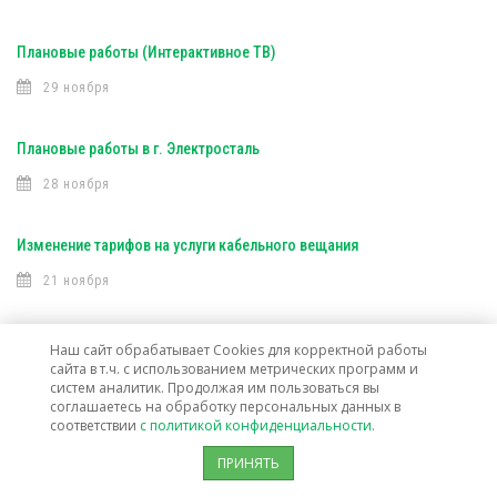
Плановые работы (Интерактивное ТВ)
29 ноября
Плановые работы в г. Электросталь
28 ноября
Изменение тарифов на услуги кабельного вещания
21 ноября
Плановые работы в г. Старая Купавна
Наш сайт обрабатывает Cookies для корректной работы
сайта в т.ч. с использованием метрических программ и
16 ноября
систем аналитик. Продолжая им пользоваться вы
соглашаетесь на обработку персональных данных в
соответствии
с политикой конфиденциальности.
Плановые работы (Интерактивное ТВ)
ПРИНЯТЬ
16 ноября