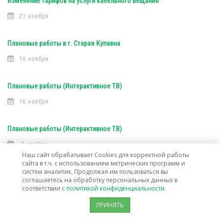
Изменение тарифов на услуги кабельного вещания
21 ноября
Плановые работы в г. Старая Купавна
16 ноября
Плановые работы (Интерактивное ТВ)
16 ноября
Плановые работы (Интерактивное ТВ)
7 ноября
Наш сайт обрабатывает Cookies для корректной работы
сайта в т.ч. с использованием метрических программ и
Открыта техническая возможность подключения услуг связи в г. о.
систем аналитик. Продолжая им пользоваться вы
соглашаетесь на обработку персональных данных в
Лосино-Петровский
соответствии
с политикой конфиденциальности.
30 октября
ПРИНЯТЬ