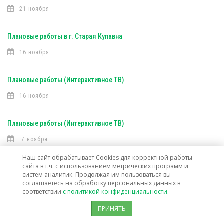
21 ноября
Плановые работы в г. Старая Купавна
16 ноября
Плановые работы (Интерактивное ТВ)
16 ноября
Плановые работы (Интерактивное ТВ)
7 ноября
Наш сайт обрабатывает Cookies для корректной работы
сайта в т.ч. с использованием метрических программ и
Открыта техническая возможность подключения услуг связи в г. о.
систем аналитик. Продолжая им пользоваться вы
Лосино-Петровский
соглашаетесь на обработку персональных данных в
соответствии
с политикой конфиденциальности.
30 октября
ПРИНЯТЬ