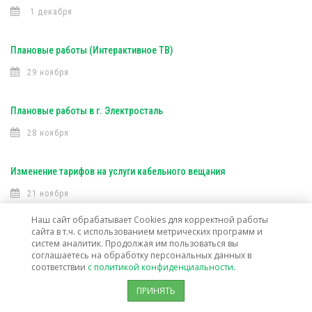
1 декабря
Плановые работы (Интерактивное ТВ)
29 ноября
Плановые работы в г. Электросталь
28 ноября
Изменение тарифов на услуги кабельного вещания
21 ноября
Наш сайт обрабатывает Cookies для корректной работы
сайта в т.ч. с использованием метрических программ и
Плановые работы в г. Старая Купавна
систем аналитик. Продолжая им пользоваться вы
16 ноября
соглашаетесь на обработку персональных данных в
соответствии
с политикой конфиденциальности.
ПРИНЯТЬ
Плановые работы (Интерактивное ТВ)