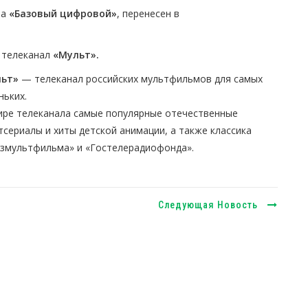
та
«Базовый цифровой»
, перенесен в
 телеканал
«Мульт».
льт»
— телеканал российских мультфильмов для самых
ньких.
ире телеканала самые популярные отечественные
тсериалы и хиты детской анимации, а также классика
змультфильма» и «Гостелерадиофонда».
Следующая Новость