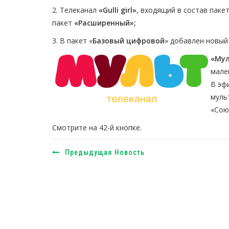
2. Телеканал
«Gulli girl»
, входящий в состав паке
пакет
«Расширенный»;
3. В пакет «
Базовый цифровой
» добавлен новый
«Му
мале
В эф
муль
«Сою
Смотрите на 42-й кнопке.
Предыдущая Новость