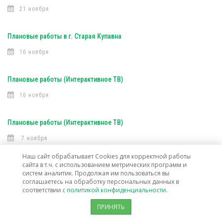
21 ноября
Плановые работы в г. Старая Купавна
16 ноября
Плановые работы (Интерактивное ТВ)
16 ноября
Плановые работы (Интерактивное ТВ)
7 ноября
Наш сайт обрабатывает Cookies для корректной работы
сайта в т.ч. с использованием метрических программ и
Открыта техническая возможность подключения услуг связи в г. о.
систем аналитик. Продолжая им пользоваться вы
Лосино-Петровский
соглашаетесь на обработку персональных данных в
соответствии
с политикой конфиденциальности.
30 октября
ПРИНЯТЬ