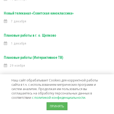
Новый телеканал «Советская киноклассика»
7 декабря
Плановые работы в г. о. Щелково
1 декабря
Плановые работы (Интерактивное ТВ)
29 ноября
Плановые работы в г. Электросталь
Наш сайт обрабатывает Cookies для корректной работы
сайта в т.ч. с использованием метрических программ и
28 ноября
систем аналитик. Продолжая им пользоваться вы
соглашаетесь на обработку персональных данных в
соответствии
с политикой конфиденциальности.
Изменение тарифов на услуги кабельного вещания
ПРИНЯТЬ
21 ноября