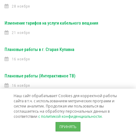
28 ноября
Изменение тарифов на услуги кабельного вещания
21 ноября
Плановые работы в г. Старая Купавна
16 ноября
Плановые работы (Интерактивное ТВ)
16 ноября
Наш сайт обрабатывает Cookies для корректной работы
сайта в т.ч. с использованием метрических программ и
Плановые работы (Интерактивное ТВ)
систем аналитик. Продолжая им пользоваться вы
соглашаетесь на обработку персональных данных в
7 ноября
соответствии
с политикой конфиденциальности.
ПРИНЯТЬ
Открыта техническая возможность подключения услуг связи в г. о.