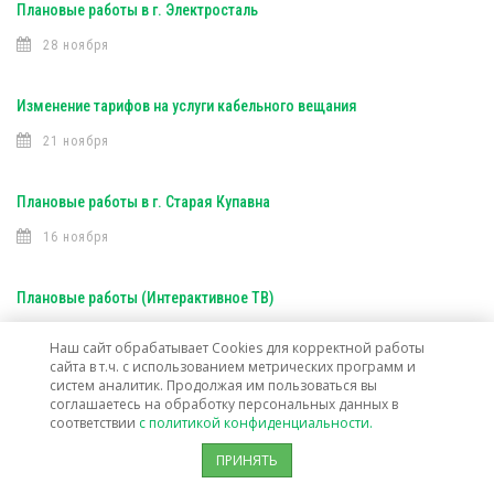
Плановые работы в г. Электросталь
28 ноября
Изменение тарифов на услуги кабельного вещания
21 ноября
Плановые работы в г. Старая Купавна
16 ноября
Плановые работы (Интерактивное ТВ)
16 ноября
Наш сайт обрабатывает Cookies для корректной работы
сайта в т.ч. с использованием метрических программ и
систем аналитик. Продолжая им пользоваться вы
Плановые работы (Интерактивное ТВ)
соглашаетесь на обработку персональных данных в
соответствии
с политикой конфиденциальности.
7 ноября
ПРИНЯТЬ
Открыта техническая возможность подключения услуг связи в г. о.