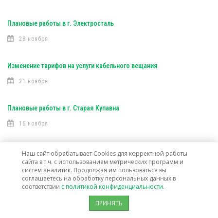
Плановые работы в г. Электросталь
28 ноября
Изменение тарифов на услуги кабельного вещания
21 ноября
Плановые работы в г. Старая Купавна
16 ноября
Плановые работы (Интерактивное ТВ)
Наш сайт обрабатывает Cookies для корректной работы
сайта в т.ч. с использованием метрических программ и
16 ноября
систем аналитик. Продолжая им пользоваться вы
соглашаетесь на обработку персональных данных в
соответствии
с политикой конфиденциальности.
Плановые работы (Интерактивное ТВ)
ПРИНЯТЬ
7 ноября