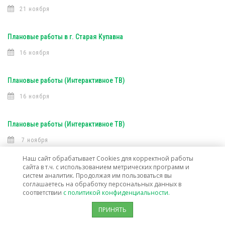
21 ноября
Плановые работы в г. Старая Купавна
16 ноября
Плановые работы (Интерактивное ТВ)
16 ноября
Плановые работы (Интерактивное ТВ)
7 ноября
Наш сайт обрабатывает Cookies для корректной работы
сайта в т.ч. с использованием метрических программ и
Открыта техническая возможность подключения услуг связи в г. о.
систем аналитик. Продолжая им пользоваться вы
Лосино-Петровский
соглашаетесь на обработку персональных данных в
соответствии
с политикой конфиденциальности.
30 октября
ПРИНЯТЬ