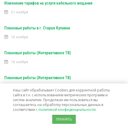
Изменение тарифов на услуги кабельного вещания
21 ноября
Плановые работы в г. Старая Купавна
16 ноября
Плановые работы (Интерактивное ТВ)
16 ноября
Плановые работы (Интерактивное ТВ)
7 ноября
Наш сайт обрабатывает Cookies для корректной работы
сайта в т.ч. с использованием метрических программ и
систем аналитик. Продолжая им пользоваться вы
Открыта техническая возможность подключения услуг связи в г. о.
соглашаетесь на обработку персональных данных в
соответствии
с политикой конфиденциальности.
Лосино-Петровский
ПРИНЯТЬ
30 октября