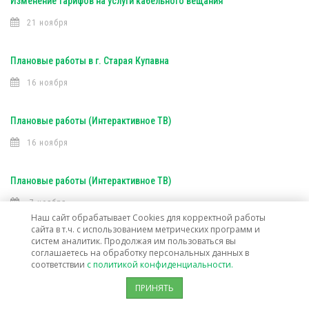
Изменение тарифов на услуги кабельного вещания
21 ноября
Плановые работы в г. Старая Купавна
16 ноября
Плановые работы (Интерактивное ТВ)
16 ноября
Плановые работы (Интерактивное ТВ)
7 ноября
Наш сайт обрабатывает Cookies для корректной работы
сайта в т.ч. с использованием метрических программ и
Открыта техническая возможность подключения услуг связи в г. о.
систем аналитик. Продолжая им пользоваться вы
соглашаетесь на обработку персональных данных в
Лосино-Петровский
соответствии
с политикой конфиденциальности.
30 октября
ПРИНЯТЬ