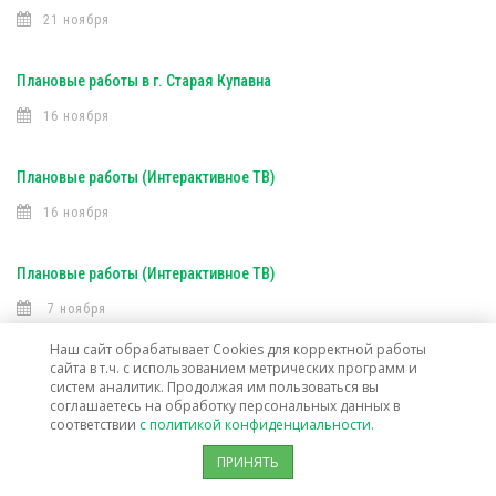
21 ноября
Плановые работы в г. Старая Купавна
16 ноября
Плановые работы (Интерактивное ТВ)
16 ноября
Плановые работы (Интерактивное ТВ)
7 ноября
Наш сайт обрабатывает Cookies для корректной работы
сайта в т.ч. с использованием метрических программ и
Открыта техническая возможность подключения услуг связи в г. о.
систем аналитик. Продолжая им пользоваться вы
Лосино-Петровский
соглашаетесь на обработку персональных данных в
соответствии
с политикой конфиденциальности.
30 октября
ПРИНЯТЬ