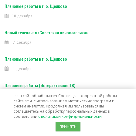
Плановые работы в г. о. Щелково
10 декабря
Новый телеканал «Советская киноклассика»
7 декабря
Плановые работы в г. о. Щелково
1 декабря
Плановые работы (Интерактивное ТВ)
29 ноября
Наш сайт обрабатывает Cookies для корректной работы
сайта в т.ч. с использованием метрических программ и
систем аналитик. Продолжая им пользоваться вы
соглашаетесь на обработку персональных данных в
Плановые работы в г. Электросталь
соответствии
с политикой конфиденциальности.
28 ноября
ПРИНЯТЬ